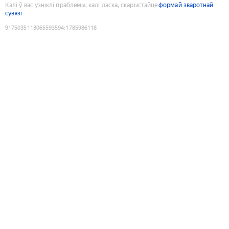
Калі ў вас узніклі праблемы, калі ласка, скарыстайце
формай зваротнай
сувязі
9175035113065593594
:
1785986118