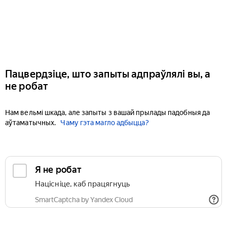
Пацвердзіце, што запыты адпраўлялі вы, а
не робат
Нам вельмі шкада, але запыты з вашай прылады падобныя да
аўтаматычных.
Чаму гэта магло адбыцца?
Я не робат
Націсніце, каб працягнуць
SmartCaptcha by Yandex Cloud