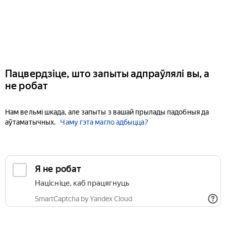
Пацвердзіце, што запыты адпраўлялі вы, а
не робат
Нам вельмі шкада, але запыты з вашай прылады падобныя да
аўтаматычных.
Чаму гэта магло адбыцца?
Я не робат
Націсніце, каб працягнуць
SmartCaptcha by Yandex Cloud