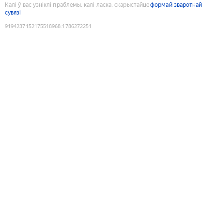
Калі ў вас узніклі праблемы, калі ласка, скарыстайце
формай зваротнай
сувязі
9194237152175518968
:
1786272251