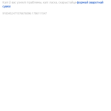
Калі ў вас узніклі праблемы, калі ласка, скарыстайце
формай зваротнай
сувязі
9183452471576676096
:
1786111547