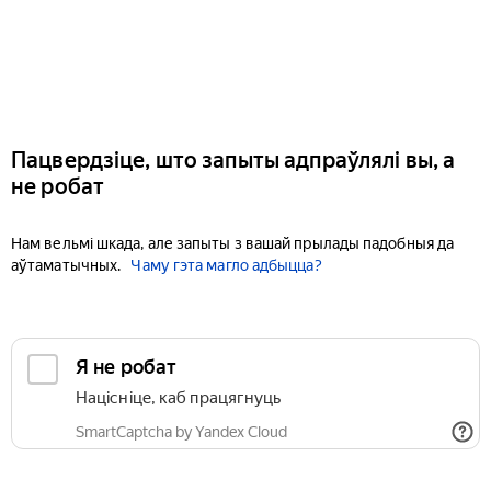
Пацвердзіце, што запыты адпраўлялі вы, а
не робат
Нам вельмі шкада, але запыты з вашай прылады падобныя да
аўтаматычных.
Чаму гэта магло адбыцца?
Я не робат
Націсніце, каб працягнуць
SmartCaptcha by Yandex Cloud