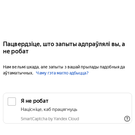
Пацвердзіце, што запыты адпраўлялі вы, а
не робат
Нам вельмі шкада, але запыты з вашай прылады падобныя да
аўтаматычных.
Чаму гэта магло адбыцца?
Я не робат
Націсніце, каб працягнуць
SmartCaptcha by Yandex Cloud