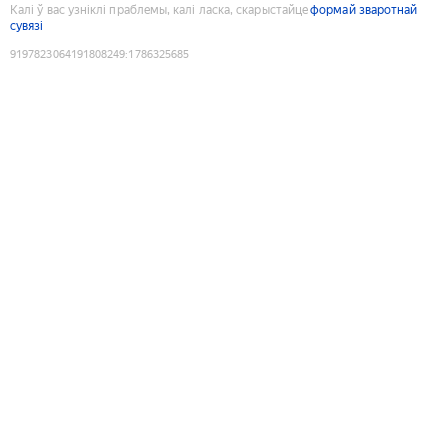
Калі ў вас узніклі праблемы, калі ласка, скарыстайце
формай зваротнай
сувязі
9197823064191808249
:
1786325685