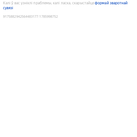
Калі ў вас узніклі праблемы, калі ласка, скарыстайце
формай зваротнай
сувязі
9175882942564483177
:
1785998752