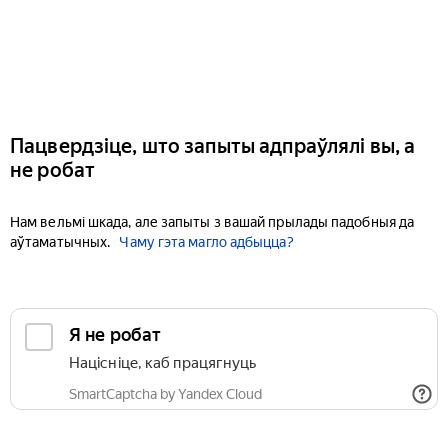
Пацвердзіце, што запыты адпраўлялі вы, а
не робат
Нам вельмі шкада, але запыты з вашай прылады падобныя да
аўтаматычных.
Чаму гэта магло адбыцца?
Я не робат
Націсніце, каб працягнуць
SmartCaptcha by Yandex Cloud