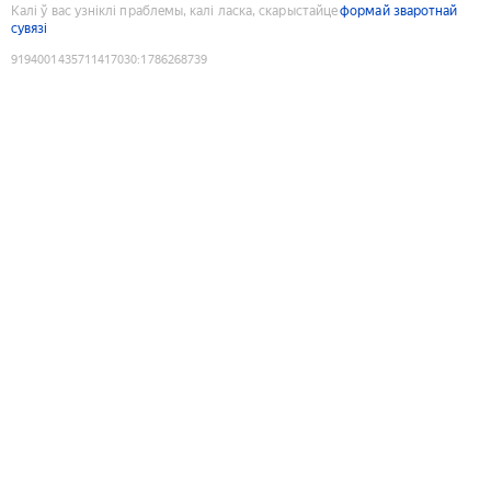
Калі ў вас узніклі праблемы, калі ласка, скарыстайце
формай зваротнай
сувязі
9194001435711417030
:
1786268739