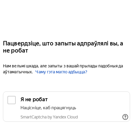
Пацвердзіце, што запыты адпраўлялі вы, а
не робат
Нам вельмі шкада, але запыты з вашай прылады падобныя да
аўтаматычных.
Чаму гэта магло адбыцца?
Я не робат
Націсніце, каб працягнуць
SmartCaptcha by Yandex Cloud