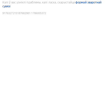
Калі ў вас узніклі праблемы, калі ласка, скарыстайце
формай зваротнай
сувязі
9176327215187682981
:
1786005372