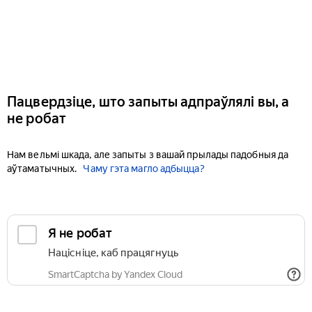
Пацвердзіце, што запыты адпраўлялі вы, а
не робат
Нам вельмі шкада, але запыты з вашай прылады падобныя да
аўтаматычных.
Чаму гэта магло адбыцца?
Я не робат
Націсніце, каб працягнуць
SmartCaptcha by Yandex Cloud