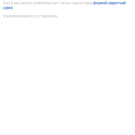
Калі ў вас узніклі праблемы, калі ласка, скарыстайце
формай зваротнай
сувязі
9193029034580281313
:
1786254249