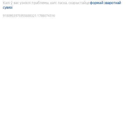
Калі ў вас узніклі праблемы, калі ласка, скарыстайце
формай зваротнай
сувязі
9180953975955688321
:
1786074316