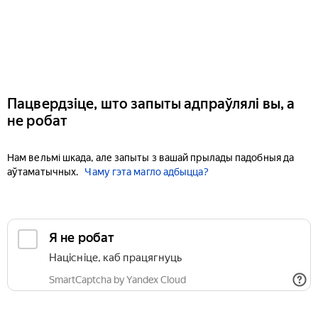
Пацвердзіце, што запыты адпраўлялі вы, а
не робат
Нам вельмі шкада, але запыты з вашай прылады падобныя да
аўтаматычных.
Чаму гэта магло адбыцца?
Я не робат
Націсніце, каб працягнуць
SmartCaptcha by Yandex Cloud