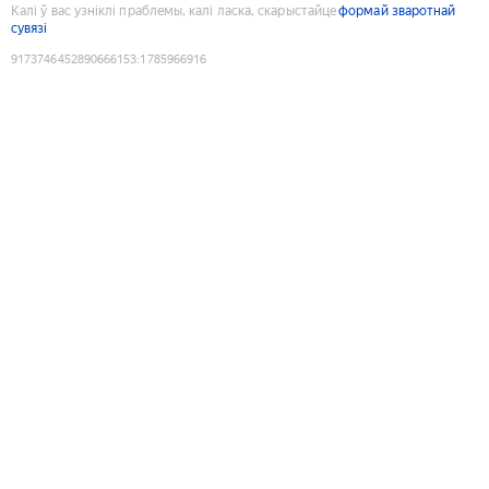
Калі ў вас узніклі праблемы, калі ласка, скарыстайце
формай зваротнай
сувязі
9173746452890666153
:
1785966916