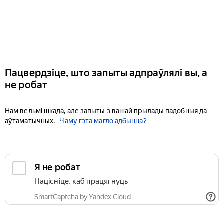
Пацвердзіце, што запыты адпраўлялі вы, а
не робат
Нам вельмі шкада, але запыты з вашай прылады падобныя да
аўтаматычных.
Чаму гэта магло адбыцца?
Я не робат
Націсніце, каб працягнуць
SmartCaptcha by Yandex Cloud