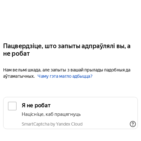
Пацвердзіце, што запыты адпраўлялі вы, а
не робат
Нам вельмі шкада, але запыты з вашай прылады падобныя да
аўтаматычных.
Чаму гэта магло адбыцца?
Я не робат
Націсніце, каб працягнуць
SmartCaptcha by Yandex Cloud