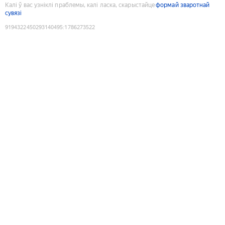
Калі ў вас узніклі праблемы, калі ласка, скарыстайце
формай зваротнай
сувязі
9194322450293140495
:
1786273522