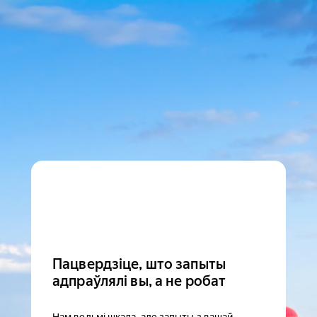
Пацвердзіце, што запыты
адпраўлялі вы, а не робат