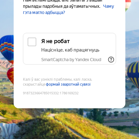
Нам вельмі шкада, але запыты з вашай
прылады падобныя да аўтаматычных.
Чаму
гэта магло адбыцца?
Я не робат
Націсніце, каб працягнуць
SmartCaptcha by Yandex Cloud
Калі ў вас узніклі праблемы, калі ласка,
скарыстайце
формай зваротнай сувязі
9187323664785015332
:
1786169232