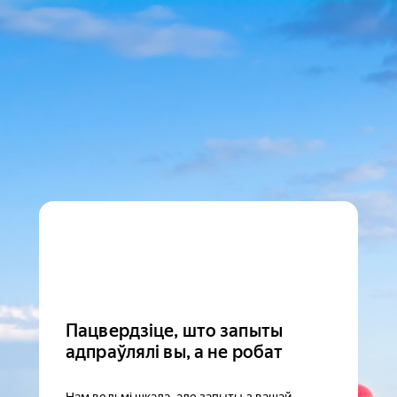
Пацвердзіце, што запыты
адпраўлялі вы, а не робат