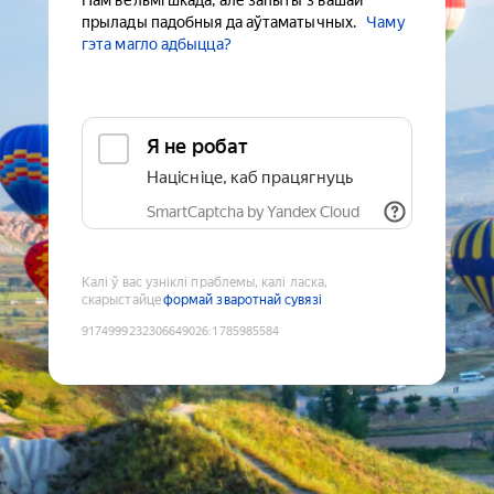
Нам вельмі шкада, але запыты з вашай
прылады падобныя да аўтаматычных.
Чаму
гэта магло адбыцца?
Я не робат
Націсніце, каб працягнуць
SmartCaptcha by Yandex Cloud
Калі ў вас узніклі праблемы, калі ласка,
скарыстайце
формай зваротнай сувязі
9174999232306649026
:
1785985584