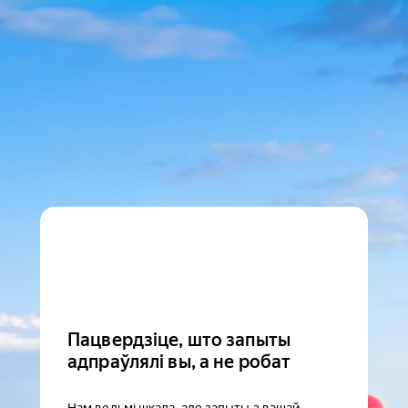
Пацвердзіце, што запыты
адпраўлялі вы, а не робат