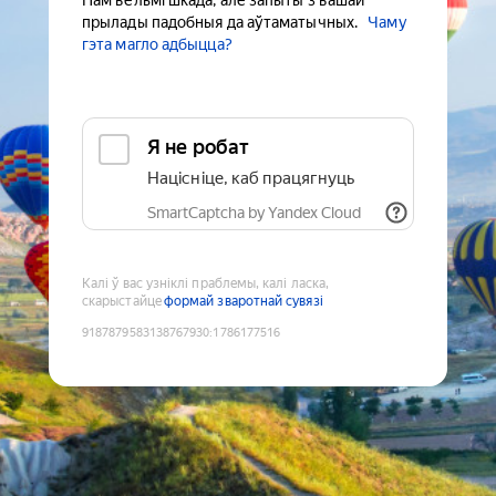
Нам вельмі шкада, але запыты з вашай
прылады падобныя да аўтаматычных.
Чаму
гэта магло адбыцца?
Я не робат
Націсніце, каб працягнуць
SmartCaptcha by Yandex Cloud
Калі ў вас узніклі праблемы, калі ласка,
скарыстайце
формай зваротнай сувязі
9187879583138767930
:
1786177516