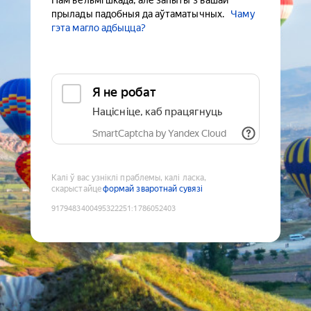
Нам вельмі шкада, але запыты з вашай
прылады падобныя да аўтаматычных.
Чаму
гэта магло адбыцца?
Я не робат
Націсніце, каб працягнуць
SmartCaptcha by Yandex Cloud
Калі ў вас узніклі праблемы, калі ласка,
скарыстайце
формай зваротнай сувязі
9179483400495322251
:
1786052403