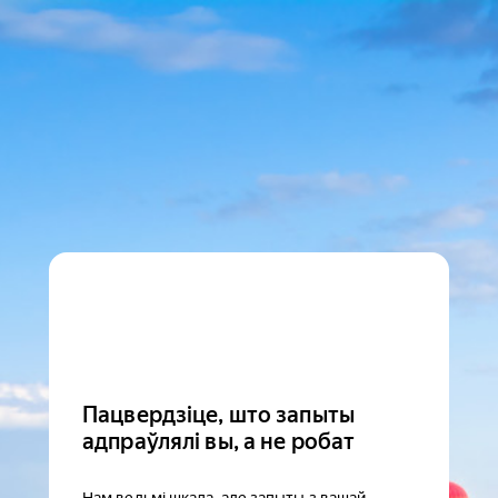
Пацвердзіце, што запыты
адпраўлялі вы, а не робат