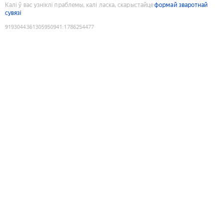
Калі ў вас узніклі праблемы, калі ласка, скарыстайце
формай зваротнай
сувязі
9193044361305950941
:
1786254477