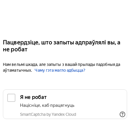
Пацвердзіце, што запыты адпраўлялі вы, а
не робат
Нам вельмі шкада, але запыты з вашай прылады падобныя да
аўтаматычных.
Чаму гэта магло адбыцца?
Я не робат
Націсніце, каб працягнуць
SmartCaptcha by Yandex Cloud