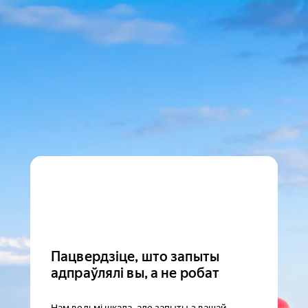
Пацвердзіце, што запыты
адпраўлялі вы, а не робат