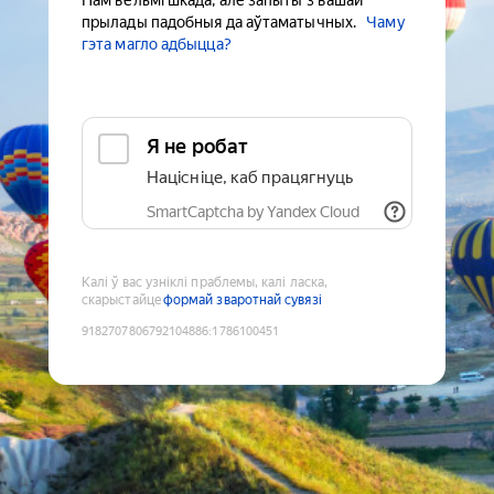
Нам вельмі шкада, але запыты з вашай
прылады падобныя да аўтаматычных.
Чаму
гэта магло адбыцца?
Я не робат
Націсніце, каб працягнуць
SmartCaptcha by Yandex Cloud
Калі ў вас узніклі праблемы, калі ласка,
скарыстайце
формай зваротнай сувязі
9182707806792104886
:
1786100451