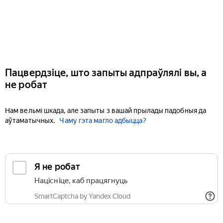
Пацвердзіце, што запыты адпраўлялі вы, а
не робат
Нам вельмі шкада, але запыты з вашай прылады падобныя да
аўтаматычных.
Чаму гэта магло адбыцца?
Я не робат
Націсніце, каб працягнуць
SmartCaptcha by Yandex Cloud