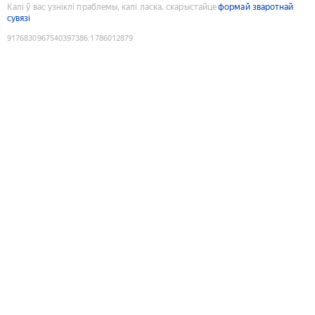
Калі ў вас узніклі праблемы, калі ласка, скарыстайце
формай зваротнай
сувязі
9176830967540397386
:
1786012879