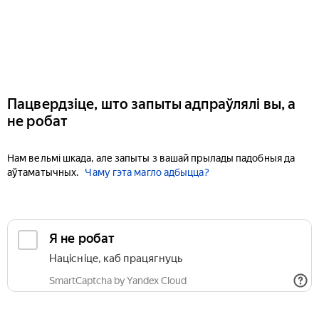
Пацвердзіце, што запыты адпраўлялі вы, а
не робат
Нам вельмі шкада, але запыты з вашай прылады падобныя да
аўтаматычных.
Чаму гэта магло адбыцца?
Я не робат
Націсніце, каб працягнуць
SmartCaptcha by Yandex Cloud