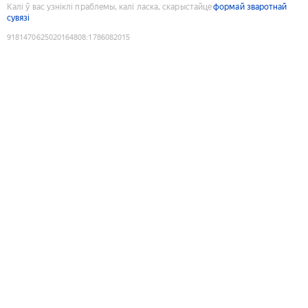
Калі ў вас узніклі праблемы, калі ласка, скарыстайце
формай зваротнай
сувязі
9181470625020164808
:
1786082015