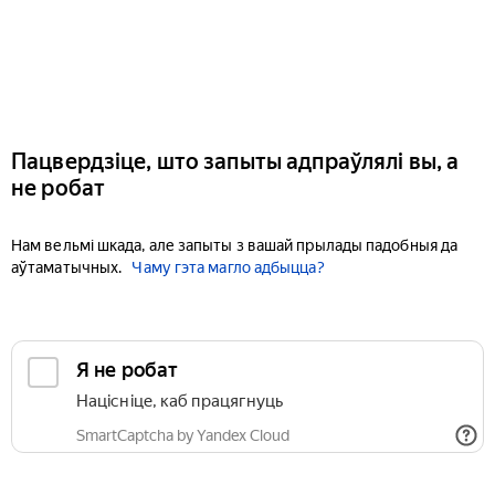
Пацвердзіце, што запыты адпраўлялі вы, а
не робат
Нам вельмі шкада, але запыты з вашай прылады падобныя да
аўтаматычных.
Чаму гэта магло адбыцца?
Я не робат
Націсніце, каб працягнуць
SmartCaptcha by Yandex Cloud