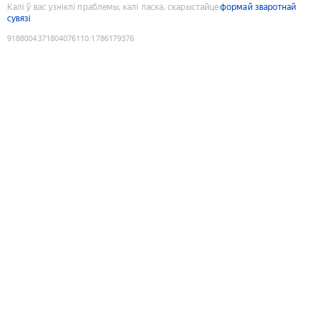
Калі ў вас узніклі праблемы, калі ласка, скарыстайце
формай зваротнай
сувязі
9188004371804076110
:
1786179376