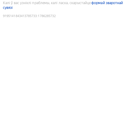
Калі ў вас узніклі праблемы, калі ласка, скарыстайце
формай зваротнай
сувязі
9195141843413785733
:
1786285732