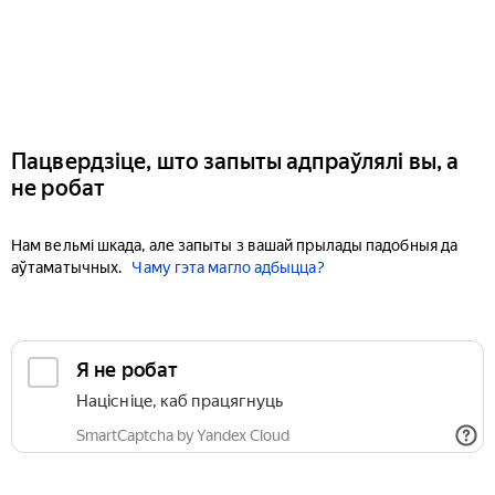
Пацвердзіце, што запыты адпраўлялі вы, а
не робат
Нам вельмі шкада, але запыты з вашай прылады падобныя да
аўтаматычных.
Чаму гэта магло адбыцца?
Я не робат
Націсніце, каб працягнуць
SmartCaptcha by Yandex Cloud