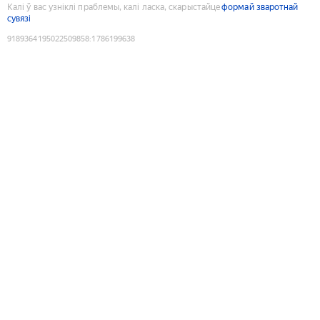
Калі ў вас узніклі праблемы, калі ласка, скарыстайце
формай зваротнай
сувязі
9189364195022509858
:
1786199638