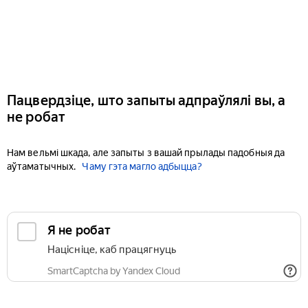
Пацвердзіце, што запыты адпраўлялі вы, а
не робат
Нам вельмі шкада, але запыты з вашай прылады падобныя да
аўтаматычных.
Чаму гэта магло адбыцца?
Я не робат
Націсніце, каб працягнуць
SmartCaptcha by Yandex Cloud