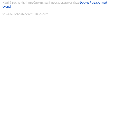
Калі ў вас узніклі праблемы, калі ласка, скарыстайце
формай зваротнай
сувязі
9193550821298727027
:
1786262024