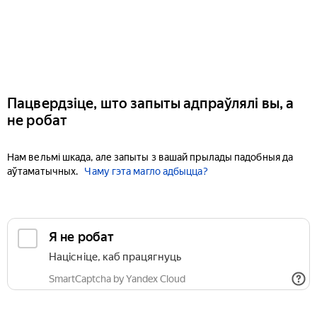
Пацвердзіце, што запыты адпраўлялі вы, а
не робат
Нам вельмі шкада, але запыты з вашай прылады падобныя да
аўтаматычных.
Чаму гэта магло адбыцца?
Я не робат
Націсніце, каб працягнуць
SmartCaptcha by Yandex Cloud