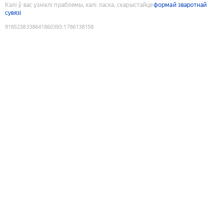
Калі ў вас узніклі праблемы, калі ласка, скарыстайце
формай зваротнай
сувязі
9185238338641860393
:
1786138158