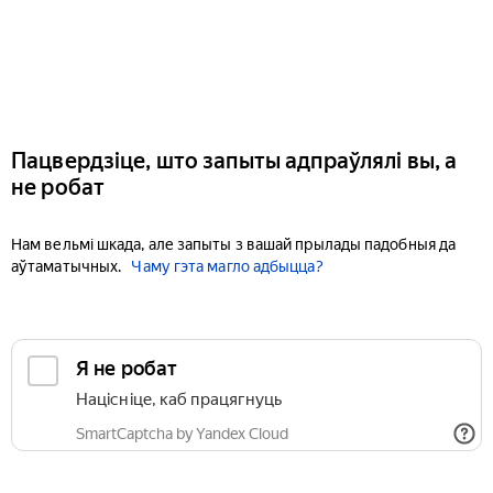
Пацвердзіце, што запыты адпраўлялі вы, а
не робат
Нам вельмі шкада, але запыты з вашай прылады падобныя да
аўтаматычных.
Чаму гэта магло адбыцца?
Я не робат
Націсніце, каб працягнуць
SmartCaptcha by Yandex Cloud