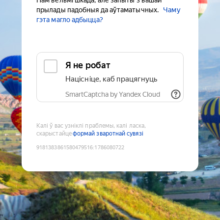
Нам вельмі шкада, але запыты з вашай
прылады падобныя да аўтаматычных.
Чаму
гэта магло адбыцца?
Я не робат
Націсніце, каб працягнуць
SmartCaptcha by Yandex Cloud
Калі ў вас узніклі праблемы, калі ласка,
скарыстайце
формай зваротнай сувязі
9181383861580479516
:
1786080722