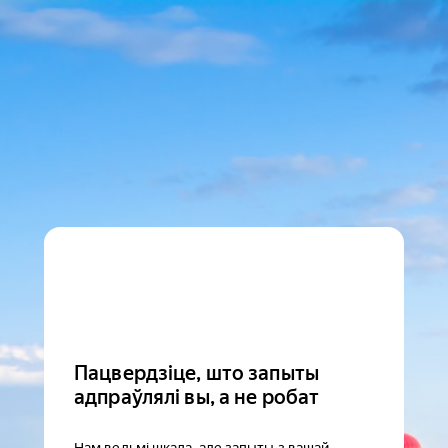
Пацвердзіце, што запыты
адпраўлялі вы, а не робат