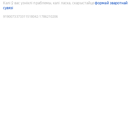
Калі ў вас узніклі праблемы, калі ласка, скарыстайце
формай зваротнай
сувязі
9190073373311518042
:
1786210206