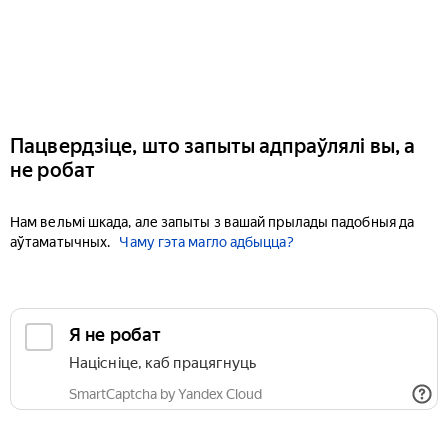
Пацвердзіце, што запыты адпраўлялі вы, а
не робат
Нам вельмі шкада, але запыты з вашай прылады падобныя да
аўтаматычных.
Чаму гэта магло адбыцца?
Я не робат
Націсніце, каб працягнуць
SmartCaptcha by Yandex Cloud