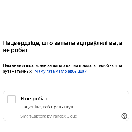
Пацвердзіце, што запыты адпраўлялі вы, а
не робат
Нам вельмі шкада, але запыты з вашай прылады падобныя да
аўтаматычных.
Чаму гэта магло адбыцца?
Я не робат
Націсніце, каб працягнуць
SmartCaptcha by Yandex Cloud