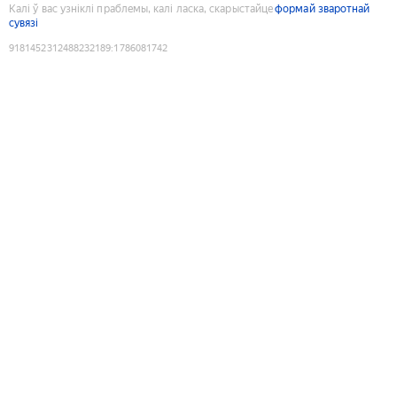
Калі ў вас узніклі праблемы, калі ласка, скарыстайце
формай зваротнай
сувязі
9181452312488232189
:
1786081742