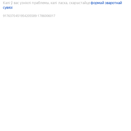
Калі ў вас узніклі праблемы, калі ласка, скарыстайце
формай зваротнай
сувязі
9176370451954205589
:
1786006017