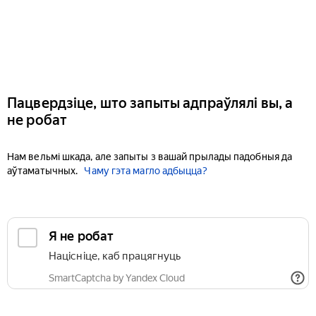
Пацвердзіце, што запыты адпраўлялі вы, а
не робат
Нам вельмі шкада, але запыты з вашай прылады падобныя да
аўтаматычных.
Чаму гэта магло адбыцца?
Я не робат
Націсніце, каб працягнуць
SmartCaptcha by Yandex Cloud