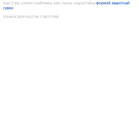
Калі ў вас узніклі праблемы, калі ласка, скарыстайце
формай зваротнай
сувязі
9184824280910432194
:
1786131988