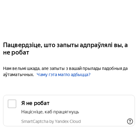
Пацвердзіце, што запыты адпраўлялі вы, а
не робат
Нам вельмі шкада, але запыты з вашай прылады падобныя да
аўтаматычных.
Чаму гэта магло адбыцца?
Я не робат
Націсніце, каб працягнуць
SmartCaptcha by Yandex Cloud