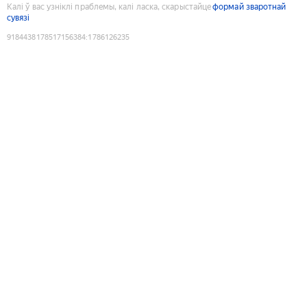
Калі ў вас узніклі праблемы, калі ласка, скарыстайце
формай зваротнай
сувязі
9184438178517156384
:
1786126235