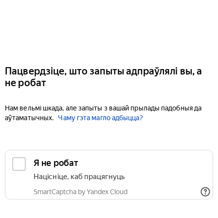
Пацвердзіце, што запыты адпраўлялі вы, а
не робат
Нам вельмі шкада, але запыты з вашай прылады падобныя да
аўтаматычных.
Чаму гэта магло адбыцца?
Я не робат
Націсніце, каб працягнуць
SmartCaptcha by Yandex Cloud