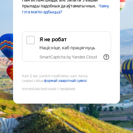
Нам вельмі шкада, але запыты з вашай
прылады падобныя да аўтаматычных.
Чаму
гэта магло адбыцца?
Я не робат
Націсніце, каб працягнуць
SmartCaptcha by Yandex Cloud
Калі ў вас узніклі праблемы, калі ласка,
скарыстайце
формай зваротнай сувязі
9181805060769516490
:
1786086999