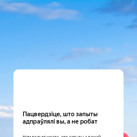
Пацвердзіце, што запыты
адпраўлялі вы, а не робат