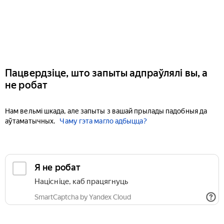
Пацвердзіце, што запыты адпраўлялі вы, а
не робат
Нам вельмі шкада, але запыты з вашай прылады падобныя да
аўтаматычных.
Чаму гэта магло адбыцца?
Я не робат
Націсніце, каб працягнуць
SmartCaptcha by Yandex Cloud