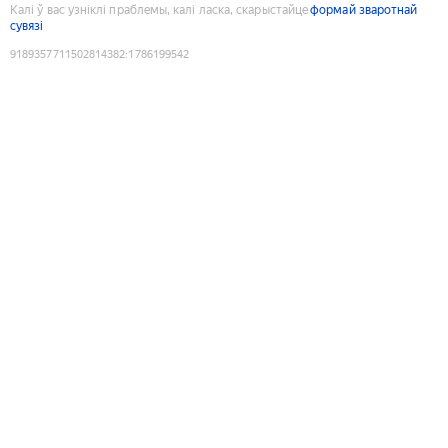
Калі ў вас узніклі праблемы, калі ласка, скарыстайце
формай зваротнай
сувязі
9189357711502814382
:
1786199542