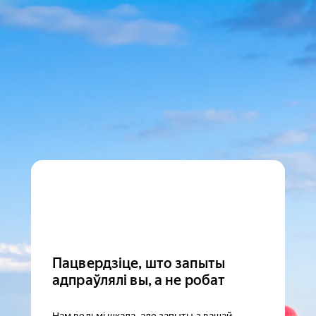
Пацвердзіце, што запыты
адпраўлялі вы, а не робат