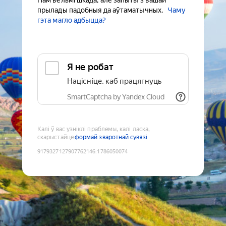
Нам вельмі шкада, але запыты з вашай
прылады падобныя да аўтаматычных.
Чаму
гэта магло адбыцца?
Я не робат
Націсніце, каб працягнуць
SmartCaptcha by Yandex Cloud
Калі ў вас узніклі праблемы, калі ласка,
скарыстайце
формай зваротнай сувязі
9179327127907762146
:
1786050074