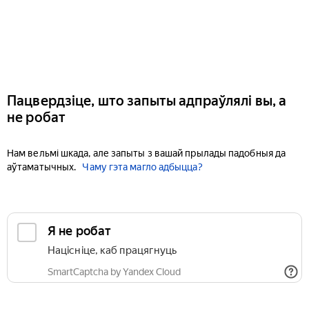
Пацвердзіце, што запыты адпраўлялі вы, а
не робат
Нам вельмі шкада, але запыты з вашай прылады падобныя да
аўтаматычных.
Чаму гэта магло адбыцца?
Я не робат
Націсніце, каб працягнуць
SmartCaptcha by Yandex Cloud