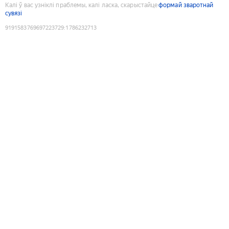
Калі ў вас узніклі праблемы, калі ласка, скарыстайце
формай зваротнай
сувязі
9191583769697223729
:
1786232713