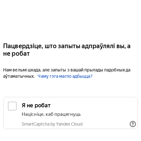
Пацвердзіце, што запыты адпраўлялі вы, а
не робат
Нам вельмі шкада, але запыты з вашай прылады падобныя да
аўтаматычных.
Чаму гэта магло адбыцца?
Я не робат
Націсніце, каб працягнуць
SmartCaptcha by Yandex Cloud