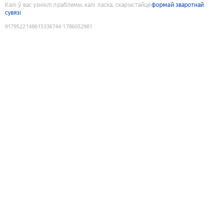
Калі ў вас узніклі праблемы, калі ласка, скарыстайце
формай зваротнай
сувязі
9179522148615336744
:
1786052981