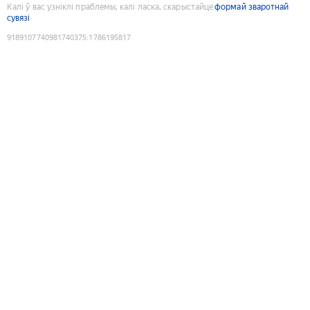
Калі ў вас узніклі праблемы, калі ласка, скарыстайце
формай зваротнай
сувязі
9189107740981740375
:
1786195817