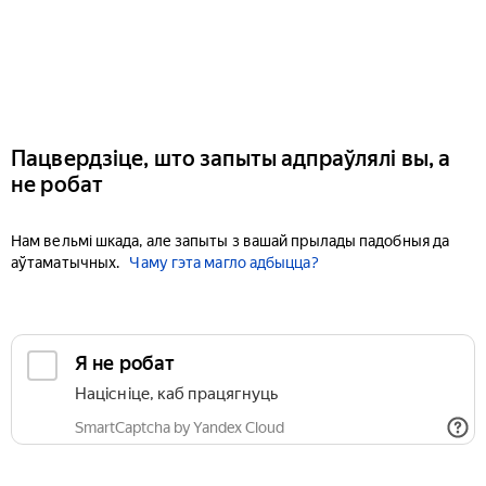
Пацвердзіце, што запыты адпраўлялі вы, а
не робат
Нам вельмі шкада, але запыты з вашай прылады падобныя да
аўтаматычных.
Чаму гэта магло адбыцца?
Я не робат
Націсніце, каб працягнуць
SmartCaptcha by Yandex Cloud