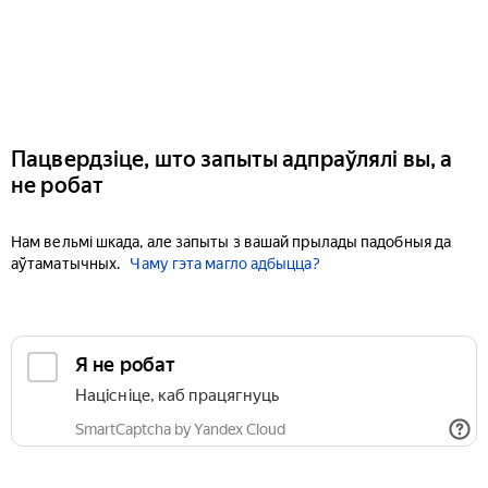
Пацвердзіце, што запыты адпраўлялі вы, а
не робат
Нам вельмі шкада, але запыты з вашай прылады падобныя да
аўтаматычных.
Чаму гэта магло адбыцца?
Я не робат
Націсніце, каб працягнуць
SmartCaptcha by Yandex Cloud