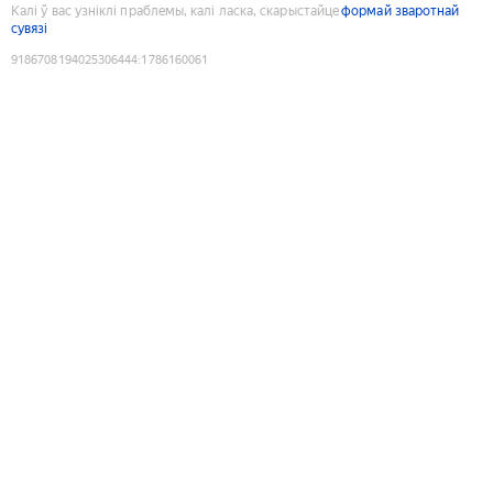
Калі ў вас узніклі праблемы, калі ласка, скарыстайце
формай зваротнай
сувязі
9186708194025306444
:
1786160061