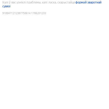
Калі ў вас узніклі праблемы, калі ласка, скарыстайце
формай зваротнай
сувязі
9189471212387758614
:
1786201233