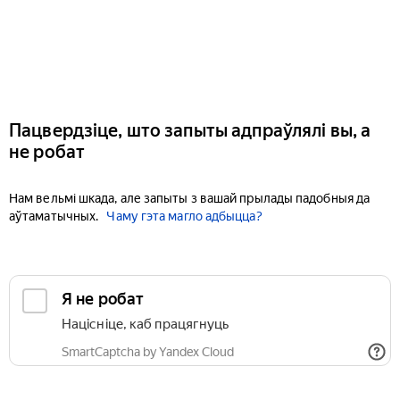
Пацвердзіце, што запыты адпраўлялі вы, а
не робат
Нам вельмі шкада, але запыты з вашай прылады падобныя да
аўтаматычных.
Чаму гэта магло адбыцца?
Я не робат
Націсніце, каб працягнуць
SmartCaptcha by Yandex Cloud