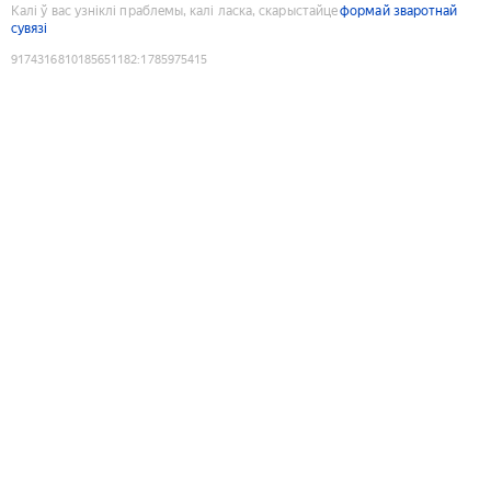
Калі ў вас узніклі праблемы, калі ласка, скарыстайце
формай зваротнай
сувязі
9174316810185651182
:
1785975415