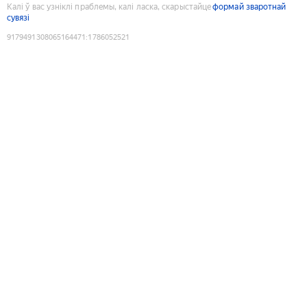
Калі ў вас узніклі праблемы, калі ласка, скарыстайце
формай зваротнай
сувязі
9179491308065164471
:
1786052521