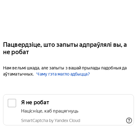
Пацвердзіце, што запыты адпраўлялі вы, а
не робат
Нам вельмі шкада, але запыты з вашай прылады падобныя да
аўтаматычных.
Чаму гэта магло адбыцца?
Я не робат
Націсніце, каб працягнуць
SmartCaptcha by Yandex Cloud