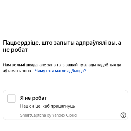
Пацвердзіце, што запыты адпраўлялі вы, а
не робат
Нам вельмі шкада, але запыты з вашай прылады падобныя да
аўтаматычных.
Чаму гэта магло адбыцца?
Я не робат
Націсніце, каб працягнуць
SmartCaptcha by Yandex Cloud