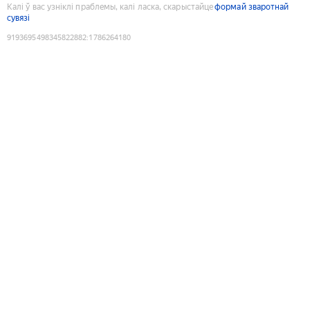
Калі ў вас узніклі праблемы, калі ласка, скарыстайце
формай зваротнай
сувязі
9193695498345822882
:
1786264180