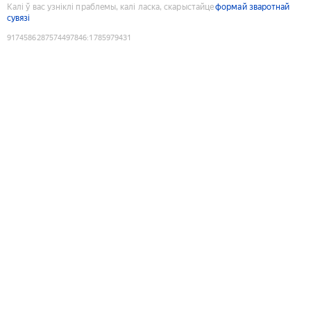
Калі ў вас узніклі праблемы, калі ласка, скарыстайце
формай зваротнай
сувязі
9174586287574497846
:
1785979431