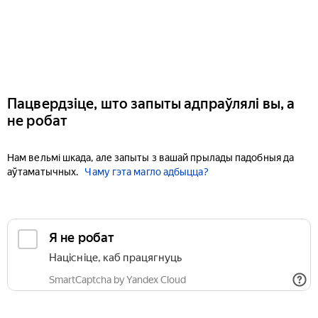
Пацвердзіце, што запыты адпраўлялі вы, а
не робат
Нам вельмі шкада, але запыты з вашай прылады падобныя да
аўтаматычных.
Чаму гэта магло адбыцца?
Я не робат
Націсніце, каб працягнуць
SmartCaptcha by Yandex Cloud