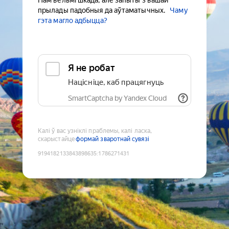
Нам вельмі шкада, але запыты з вашай
прылады падобныя да аўтаматычных.
Чаму
гэта магло адбыцца?
Я не робат
Націсніце, каб працягнуць
SmartCaptcha by Yandex Cloud
Калі ў вас узніклі праблемы, калі ласка,
скарыстайце
формай зваротнай сувязі
9194182133843898635
:
1786271431