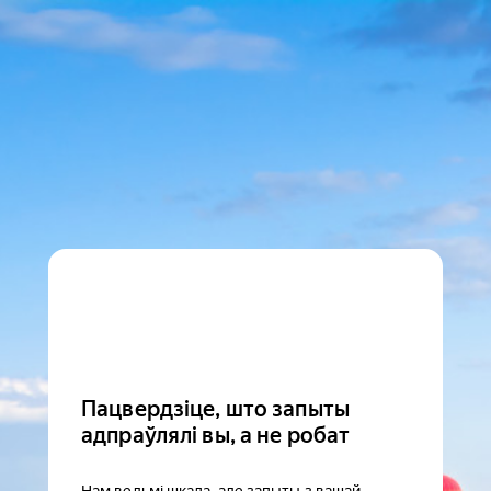
Пацвердзіце, што запыты
адпраўлялі вы, а не робат