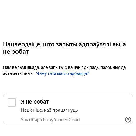
Пацвердзіце, што запыты адпраўлялі вы, а
не робат
Нам вельмі шкада, але запыты з вашай прылады падобныя да
аўтаматычных.
Чаму гэта магло адбыцца?
Я не робат
Націсніце, каб працягнуць
SmartCaptcha by Yandex Cloud