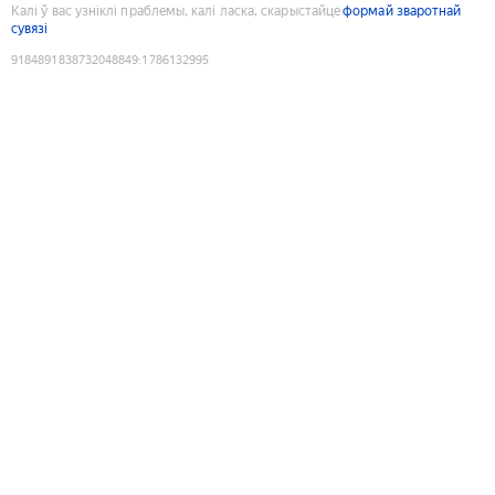
Калі ў вас узніклі праблемы, калі ласка, скарыстайце
формай зваротнай
сувязі
9184891838732048849
:
1786132995