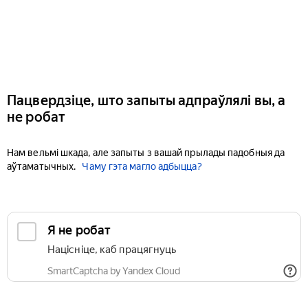
Пацвердзіце, што запыты адпраўлялі вы, а
не робат
Нам вельмі шкада, але запыты з вашай прылады падобныя да
аўтаматычных.
Чаму гэта магло адбыцца?
Я не робат
Націсніце, каб працягнуць
SmartCaptcha by Yandex Cloud