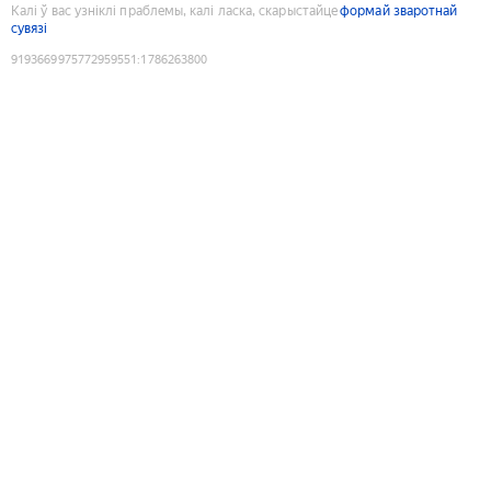
Калі ў вас узніклі праблемы, калі ласка, скарыстайце
формай зваротнай
сувязі
9193669975772959551
:
1786263800