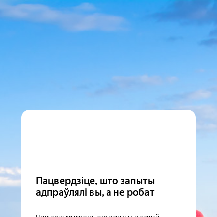
Пацвердзіце, што запыты
адпраўлялі вы, а не робат