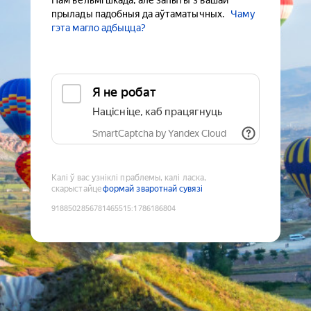
Нам вельмі шкада, але запыты з вашай
прылады падобныя да аўтаматычных.
Чаму
гэта магло адбыцца?
Я не робат
Націсніце, каб працягнуць
SmartCaptcha by Yandex Cloud
Калі ў вас узніклі праблемы, калі ласка,
скарыстайце
формай зваротнай сувязі
9188502856781465515
:
1786186804