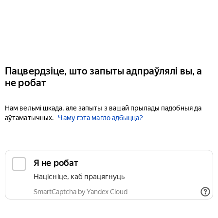
Пацвердзіце, што запыты адпраўлялі вы, а
не робат
Нам вельмі шкада, але запыты з вашай прылады падобныя да
аўтаматычных.
Чаму гэта магло адбыцца?
Я не робат
Націсніце, каб працягнуць
SmartCaptcha by Yandex Cloud