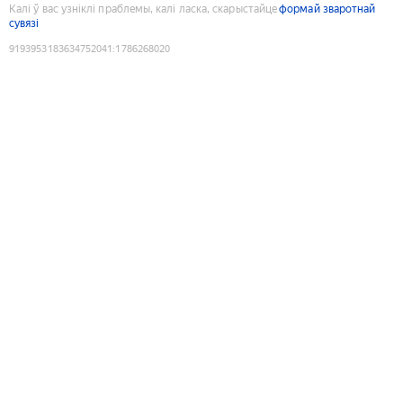
Калі ў вас узніклі праблемы, калі ласка, скарыстайце
формай зваротнай
сувязі
9193953183634752041
:
1786268020