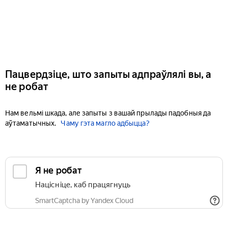
Пацвердзіце, што запыты адпраўлялі вы, а
не робат
Нам вельмі шкада, але запыты з вашай прылады падобныя да
аўтаматычных.
Чаму гэта магло адбыцца?
Я не робат
Націсніце, каб працягнуць
SmartCaptcha by Yandex Cloud