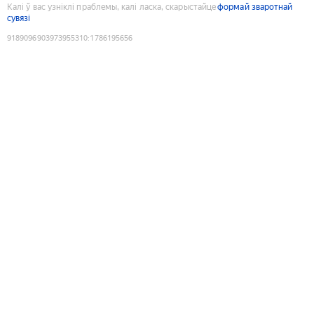
Калі ў вас узніклі праблемы, калі ласка, скарыстайце
формай зваротнай
сувязі
9189096903973955310
:
1786195656