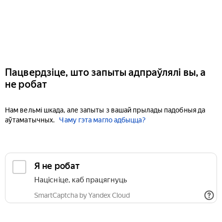
Пацвердзіце, што запыты адпраўлялі вы, а
не робат
Нам вельмі шкада, але запыты з вашай прылады падобныя да
аўтаматычных.
Чаму гэта магло адбыцца?
Я не робат
Націсніце, каб працягнуць
SmartCaptcha by Yandex Cloud