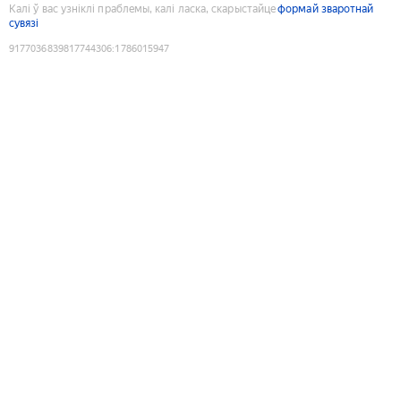
Калі ў вас узніклі праблемы, калі ласка, скарыстайце
формай зваротнай
сувязі
9177036839817744306
:
1786015947