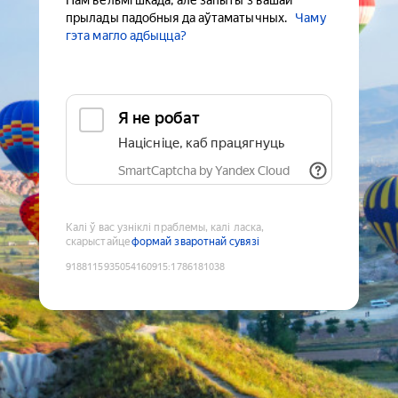
Нам вельмі шкада, але запыты з вашай
прылады падобныя да аўтаматычных.
Чаму
гэта магло адбыцца?
Я не робат
Націсніце, каб працягнуць
SmartCaptcha by Yandex Cloud
Калі ў вас узніклі праблемы, калі ласка,
скарыстайце
формай зваротнай сувязі
9188115935054160915
:
1786181038