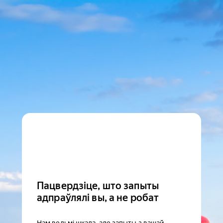
Пацвердзіце, што запыты
адпраўлялі вы, а не робат